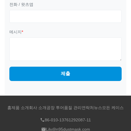
전화 / 왓츠앱
메시지
*
제출
홈
제품 소개
회사 소개
공장 투어
품질 관리
연락처
뉴스
모든 케이스
86-010-13761292087-11
Lily@n95dustmask.com