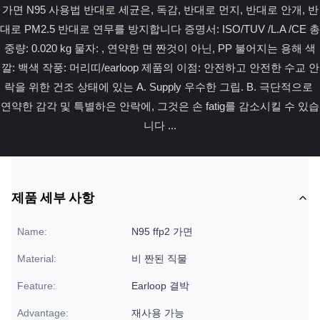
가면 N95 사용법 반대로 세균은, 독감, 반대로 먼지, 반대로 안개, 반
대로 PM2.5 반대로 연무를 방지합니다 증명서: ISO/TUV /L.A /CE 총
중량: 0.020 kg 물자: , 연약한 면 짠것이 아닌, PP 불어지는 용해 색
깔: 백색 작풍: 머리띠/earloop 제품의 이점: 안전하고 안전한 수교 안
락을 위한 건조 상태에 있는 A. Supply 우수한 그립. B. 극단적으로 
연약한 감각 및 특별하은 안락에, 그것은 손 fatig를 감소시킬 수 있습
니다 ...
제품 세부 사항
Name:
N95 ffp2 가면
Material:
비 짠된 직물
Feature:
Earloop 결박
Advantage:
재사용 가능