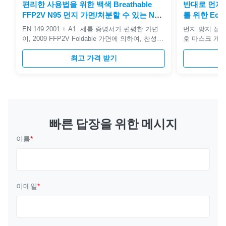
편리한 사용법을 위한 백색 Breathable
반대로 먼지 F
FFP2V N95 먼지 가면/처분할 수 있는 N95
를 위한 Ec
가면
EN 149:2001 + A1: 세륨 증명서가 편평한 가면
먼지 방지 접이
이, 2009 FFP2V Foldable 가면에 의하여, 찬성된
호 마스크 개인
상태에서 접힙니다 FFP2V Foldable 가면: 편평한
접기 4층 소재
디자인, 개인적으로 건강 관리를 위해 감싸인 팩
최고 가격 받기
보관 기간: 2년
당 12 조각을, 접히십시오. 편평한 디자인, 개량
상자의 총 무게 
한 포장을을 접히십시오; 이중 여분 넓은 결박을
590 * 490 *
포장하는 공간 절약을 압축하십시오; 가면에는
학 살균제를 씻
적합했던 마지막 적합하던 안락을 위한 저자극성
[KN 95]먼
고무줄이 있습니다 - 조정가능한 코 변죽은 근접
함유량 때문에
하여 적합했던 제공합니다. 여과기: 입자 가면을
않습니다.밀착성
빠른 답장을 위한 메시지
붙잡기 위하여 정전기로 ...
에 들어있...
이름
*
이메일
*