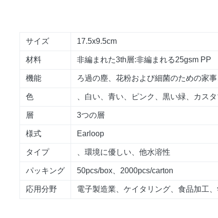
サイズ
17.5x9.5cm
材料
非編まれた3th層:非編まれる25gsm P
機能
ろ過の塵、花粉および細菌のための家事
色
、白い、青い、ピンク、黒い緑、カスタ
層
3つの層
様式
Earloop
タイプ
、環境に優しい、他水溶性
パッキング
50pcs/box、2000pcs/carton
応用分野
電子製造業、ケイタリング、食品加工、