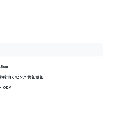
9.5cm
青/緑/白く/ピンク/黄色/紫色
・ ODM