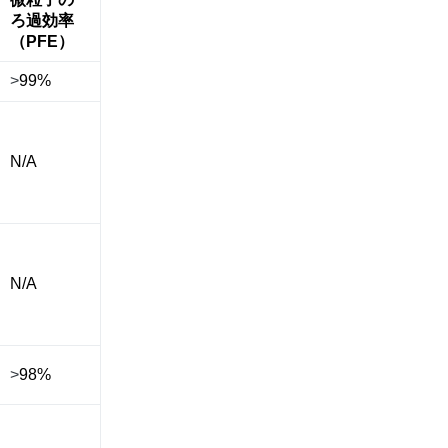
ろ過効率
（PFE）
>
99%
N/A
N/A
>
98%