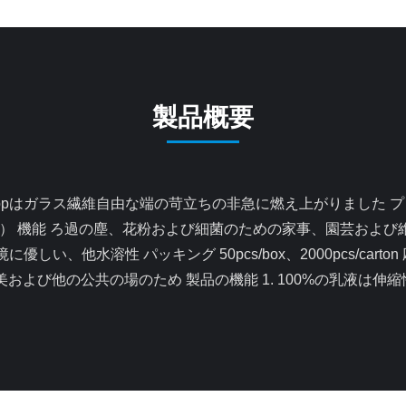
製品概要
ES材料） 機能 ろ過の塵、花粉および細菌のための家事、園芸お
環境に優しい、他水溶性 パッキング 50pcs/box、2000pcs/
および他の公共の場のため 製品の機能 1. 100%の乳液は伸縮性が