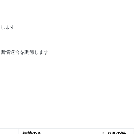
放します
eは習慣適合を調節します
細菌のろ
しぶきの抵