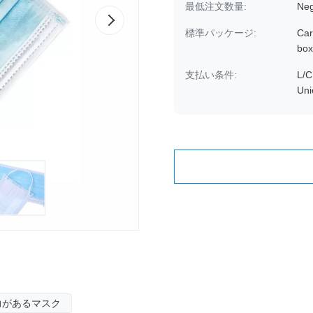
最低注文数量:
Neg
標準パッケージ:
Car
box
支払い条件:
L/C
Uni
力があるマスク