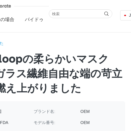
orate
ての場合
バイドゥ
た
rloopの柔らかいマスク
pはガラス繊維自由な端の苛立
燃え上がりました
国
ブランド名:
OEM
 FDA
モデル番号:
OEM