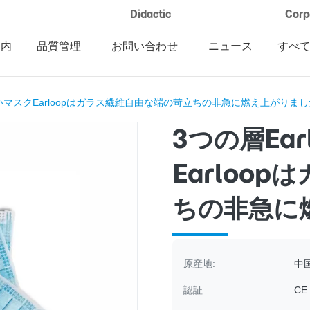
Didactic
Corp
案内
品質管理
お問い合わせ
ニュース
すべ
らかいマスクEarloopはガラス繊維自由な端の苛立ちの非急に燃え上がりまし
3つの層Ea
Earloo
ちの非急に
原産地:
中
認証:
CE