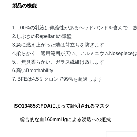
製品の機能
1.
100%の乳液は伸縮性があるヘッドバンドを含んで、
2.しぶきのRepellantの障壁
3.急に燃え上がった端は苛立ちを防ぎます
4.柔らかく、適用範囲が広い、アルミニウムNosepiec
5.、無臭柔らかい、ガラス繊維は放します
6.高いBreathability
7. BFEは4.5ミクロンで99%を超過します
ISO13485のFDAによって証明されるマスク
総合的な血160mmHgによる浸透への抵抗