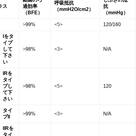
呼吸抵抗
ラス
過効率
抗
（mmH2O/cm2）
（BFE）
（mmHg）
>
99%
<5>
120/160
Iをタ
イプ
して
>
98%
<3>
N/A
下さ
い
IRを
タイ
プし
>
98%
<5>
120
て下
さい
タイ
>
99%
<3>
N/A
プII
IIRを
タイ