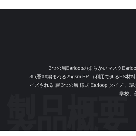
                3つの層Earloopの柔らかいマスクEarloopはガラス繊維自由な端の苛立ちの非急に燃え上がりました プロダクト変数 サイズ 17.5x9.5cm 材料 非編まれた
3th層:非編まれる25gsm PP （利用できる
イズされる 層 3つの層 様式 Earloop タイプ 、
学校、美