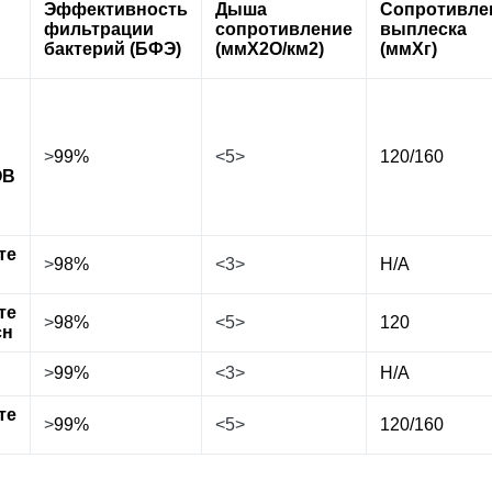
Эффективность
Дыша
Сопротивле
фильтрации
сопротивление
выплеска
бактерий (БФЭ)
(ммХ2О/км2)
(ммХг)
>
99%
<5>
120/160
ОВ
те
>
98%
<3>
Н/А
те
>
98%
<5>
120
сн
>
99%
<3>
Н/А
те
>
99%
<5>
120/160