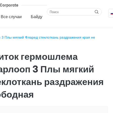
Corporate
Все случаи
Байду
3 Плы мягкий Фларед стеклоткань раздражения края не
иток гермошлема
арлооп 3 Плы мягкий
еклоткань раздражения
ободная