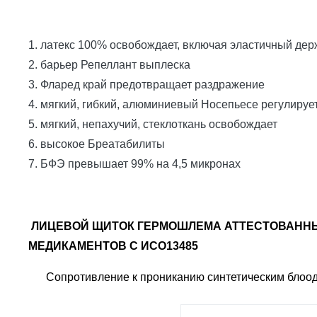
1.
латекс 100% освобождает, включая эластичный дер
2. барьер Репеллант выплеска
3. Фларед край предотвращает раздражение
4. мягкий, гибкий, алюминиевый Носепьесе регулируе
5. мягкий, непахучий, стеклоткань освобождает
6. высокое Бреатабилиты
7. БФЭ превышает 99% на 4,5 микронах
ЛИЦЕВОЙ ЩИТОК ГЕРМОШЛЕМА АТТЕСТОВАННЫ
МЕДИКАМЕНТОВ С ИСО13485
Сопротивление к прониканию синтетическим блоо