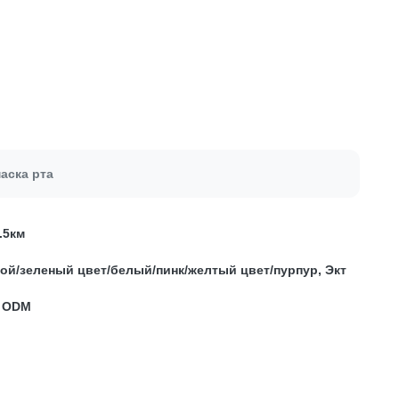
аска рта
.5км
ой/зеленый цвет/белый/пинк/желтый цвет/пурпур, Экт
/ ODM