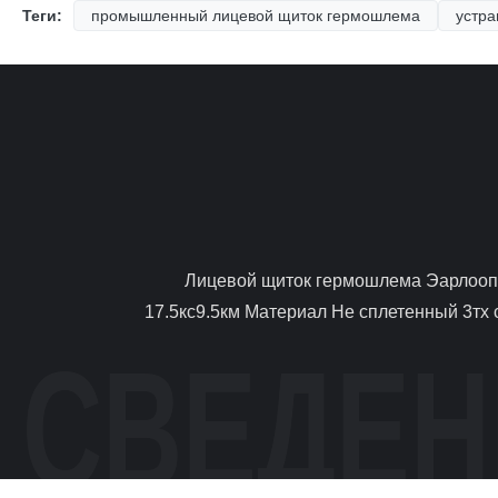
Теги:
промышленный лицевой щиток гермошлема
устра
                Лицевой щиток гермошлема Эарлооп Эарлооп 3 Плы мягкий Фларед стеклоткань раздражения края не свободная Параметр продуктов Размер 
17.5кс9.5км Материал Не сплетенный 3тх 