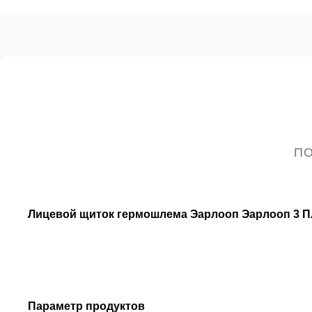
ПО
Лицевой щиток гермошлема Эарлооп Эарлооп 3 Пл
Параметр продуктов