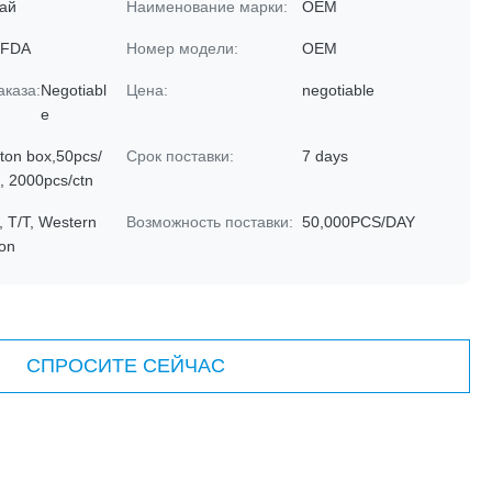
ай
Наименование марки:
OEM
 FDA
Номер модели:
OEM
аказа:
Negotiabl
Цена:
negotiable
e
ton box,50pcs/
Срок поставки:
7 days
, 2000pcs/ctn
, T/T, Western
Возможность поставки:
50,000PCS/DAY
on
СПРОСИТЕ СЕЙЧАС