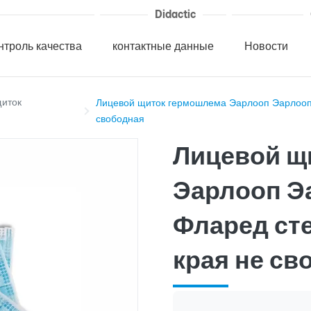
Didactic
нтроль качества
контактные данные
Новости
щиток
Лицевой щиток гермошлема Эарлооп Эарлооп 
свободная
Лицевой щ
Эарлооп Э
Фларед ст
края не св