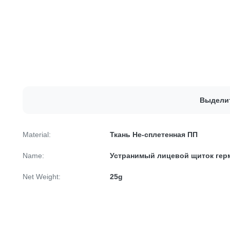
Выдели
Material:
Ткань Не-сплетенная ПП
Name:
Устранимый лицевой щиток ге
Net Weight:
25g