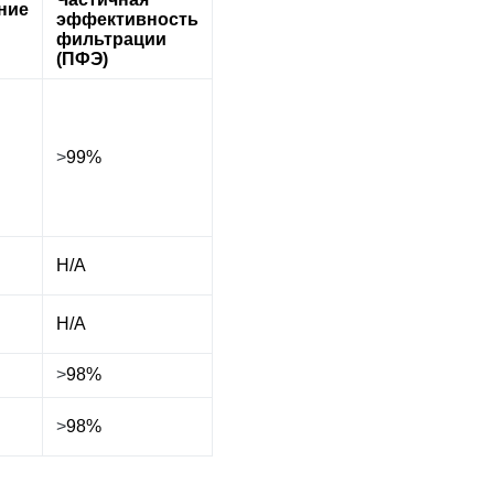
ние
эффективность
фильтрации
(ПФЭ)
>
99%
Н/А
Н/А
>
98%
>
98%