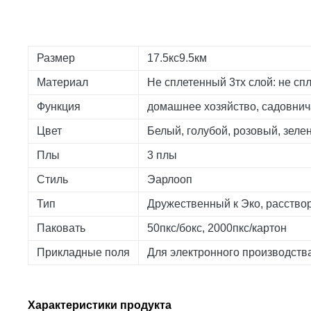
Размер
17.5кс9.5км
Материал
Не сплетенный 3тх слой: не с
Функция
домашнее хозяйство, садовнича
Цвет
Белый, голубой, розовый, зеле
Плы
3 плы
Стиль
Эарлооп
Тип
Дружественный к Эко, расство
Паковать
50пкс/бокс, 2000пкс/картон
Прикладные поля
Для электронного производств
Характеристики продукта