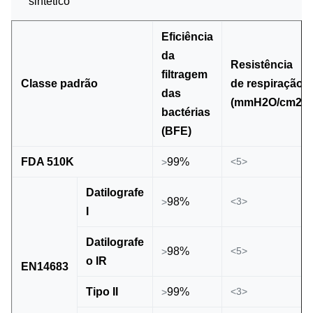
sintético
Eficiência
da
Resistência
filtragem
Classe padrão
de respiração
das
(mmH2O/cm2)
bactérias
(BFE)
FDA 510K
99%
<5>
>
Datilografe
98%
<3>
>
I
Datilografe
98%
<5>
>
o IR
EN14683
Tipo II
99%
<3>
>