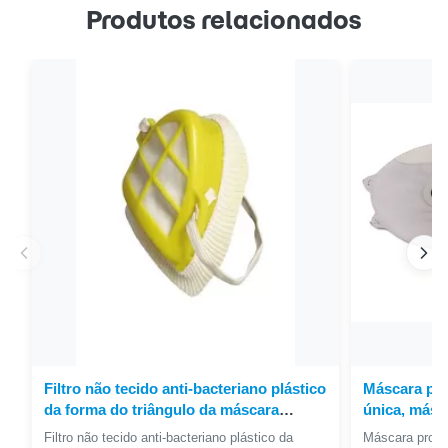
Produtos relacionados
Filtro não tecido anti-bacteriano plástico
Máscara pro
da forma do triângulo da máscara
única, másca
protetora de Shell substituível
se não com 
Filtro não tecido anti-bacteriano plástico da
Máscara protet