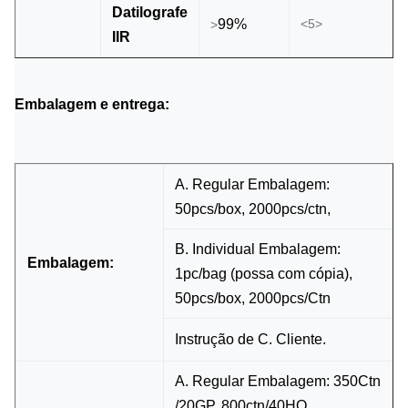
Datilografe
99%
<5>
>
IIR
Embalagem e entrega:
A. Regular Embalagem:
50pcs/box, 2000pcs/ctn,
B. Individual Embalagem:
Embalagem:
1pc/bag (possa com cópia),
50pcs/box, 2000pcs/Ctn
Instrução de C. Cliente.
A. Regular Embalagem: 350Ctn
/20GP, 800ctn/40HQ