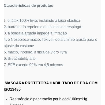
Características de produtos
Estilo
Earloop
Tipo
Eco-amigável, solúvel em água, outro
o látex 100% livra, incluindo a faixa elástica
1.
Embalagem
50pcs/box, 2000pcs/carton
2. barreira do repelente de insetos do respingo
3. a borda alargada impede a irritação
Para a fabricação eletrônica, a
4. o Nosepiece macio, flexível, de alumínio ajusta para o
Campos
restauração, a transformação de
ajuste do costume
aplicados
produtos alimentares, a escola, a
5. macio, inodoro, a fibra de vidro livra
beleza e outros lugares públicos
6. Breathability alto
7. BFE excede 99% em 4,5 mícrons
MÁSCARA PROTETORA HABILITADO DE FDA COM
ISO13485
Resistência à penetração por blood-160mmHg