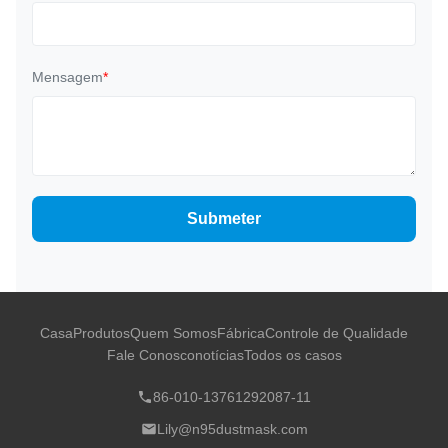
Mensagem
*
Submeter
Casa
Produtos
Quem Somos
Fábrica
Controle de Qualidade
Fale Conosco
notícias
Todos os casos
86-010-13761292087-11
Lily@n95dustmask.com