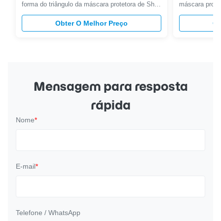
forma do triângulo da máscara protetora de Shell
máscara protet
substituível Comparação padrão: Padrão Tipo
válvula Benefíc
dos testes Eficiência da filtragem Penetração
Obter O Melhor Preço
a poeira & o v
Ob
Resistência da inalação Teste o fluxo Partícula
especial, nari
de teste EN149 FFP1 ≥80% 20% 21mm H2O
Escolha o uso, 
95L/Min NaCl&DOP FFP2 ≥94% 6% ...
Antibacteriano,
Mensagem para resposta
rápida
Nome
*
E-mail
*
Telefone / WhatsApp