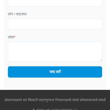
फ़ोन / व्हाट्सएप
संदेश
*
जमा करें
होम
उत्पाद
हमारे बारे में
फैक्टरी यात्रा
गुणवत्ता नियंत्रण
हमसे संपर्क करें
समाचार
सभी मामलों