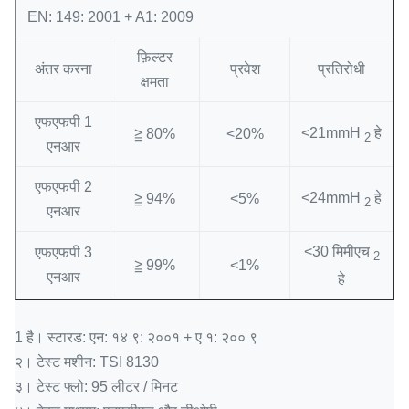
EN: 149: 2001 + A1: 2009
फ़िल्टर
अंतर करना
प्रवेश
प्रतिरोधी
क्षमता
एफएफपी 1
<21mmH
हे
≧ 80%
<20%
2
एनआर
एफएफपी 2
<24mmH
हे
≧ 94%
<5%
2
एनआर
<30 मिमीएच
एफएफपी 3
2
≧ 99%
<1%
एनआर
हे
1 है।
स्टारड: एन: १४ ९: २००१ + ए १: २०० ९
२।
टेस्ट मशीन: TSI 8130
३।
टेस्ट फ्लो: 95 लीटर / मिनट