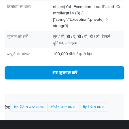
डिलीवरी का समय:
object(Yaf_Exception_LoadFailed_Co
ntroller)#14 (8) {
["string":"Exception":private]=>
string(0)
भुगतान की शर्तें:
एल / सी, डी / ए, डी / पी, टी / टी, वेस्टर्न
यूनियन, मनीग्राम
आपूर्ति की योग्यता:
100,000 पीसी / प्रति दिन
अब पूछताछ करें
टैग:
ffp रेटिंग्स डस्ट मास्क
ffp1s डस्ट मास्क
ffp1 फेस मास्क