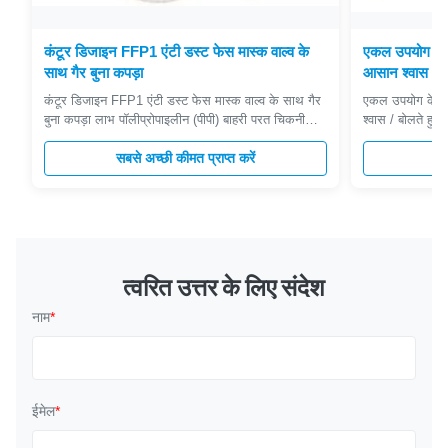
कंटूर डिजाइन FFP1 एंटी डस्ट फेस मास्क वाल्व के
एकल उपयोग केव
साथ गैर बुना कपड़ा
आसान श्वास / बो
कंटूर डिजाइन FFP1 एंटी डस्ट फेस मास्क वाल्व के साथ गैर
एकल उपयोग केवल
बुना कपड़ा लाभ पॉलीप्रोपाइलीन (पीपी) बाहरी परत चिकनी
श्वास / बोलते हुए
परत प्रदान करती है और ढीले फाइबर से बचाती है। उभरा
निस्पंदन】 - उच्च 
हुआ फ्रिंज सील किनारों के चारों ओर शराबी खुली परत से
सबसे अच्छी कीमत प्राप्त करें
रोगाणु, मौसमी एल
सब
बचा जाता है। लेटेक्स-मुक्त सिंथेटिक रबर हेडस्ट्रैप। कंटूर
प्रदूषण राख के 
डिजाइन चश्मे / काले चश्मे की अ...
पर आरामदायक के ल
त्वरित उत्तर के लिए संदेश
नाम
*
ईमेल
*