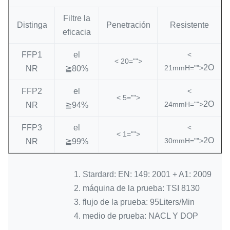
Filtre la
Distinga
Penetración
Resistente
eficacia
FFP1
el
<
< 20="">
2O
21mmH="">
NR
≧80%
FFP2
el
<
< 5="">
2O
24mmH="">
NR
≧94%
FFP3
el
<
< 1="">
2O
30mmH="">
NR
≧99%
1. Stardard: EN: 149: 2001 + A1: 2009
2. máquina de la prueba: TSI 8130
3. flujo de la prueba: 95Liters/Min
4. medio de prueba: NACL Y DOP