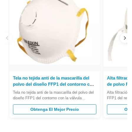
Tela no tejida anti de la mascarilla del
Alta filtrac
polvo del diseño FFP1 del contorno con
de polvo FF
la válvula
reutilizable
Tela no tejida anti de la mascarilla del polvo del
Alta filtració
fácil
diseño FFP1 del contorno con la válvula
FFP1 del respir
Ventajas La capa externa del polipropileno (P.P.)
máscara/de dis
proporciona la guarnición lisa y evita fibras
Obtenga El Mejor Precio
Alto】 de la fil
Obt
flojas. El sello grabado en relieve de la franja
tecnología el 
evita capa abierta mullida alrededor de los
aerotransporta
bordes. Headstrap L...
alergias estac