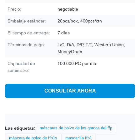
Precio:
negotiable
Embalaje estándar:
20pcs/box, 400pcs/ctn
El tiempo de entrega:
7 días
Términos de pago:
L/C, D/A, D/P, T/T, Western Union,
MoneyGram
Capacidad de
100.000 PC por día
suministro:
CONSULTAR AHORA
Las etiquetas:
máscaras de polvo de los grados del ffp
máscara de polvo de ffp1s
mascarilla ffp1