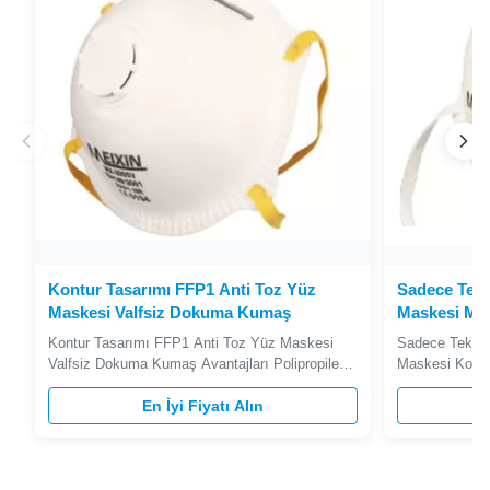
Kontur Tasarımı FFP1 Anti Toz Yüz
Sadece Tek 
Maskesi Valfsiz Dokuma Kumaş
Maskesi Mas
Konuşma Yü
Kontur Tasarımı FFP1 Anti Toz Yüz Maskesi
Sadece Tek Ku
Valfsiz Dokuma Kumaş Avantajları Polipropilen
Maskesi Kola
(PP) dış tabaka pürüzsüz astar sağlar ve
Filtrasyon 1. 
gevşek lifleri önler. Kabartmalı saçak contası
En İyi Fiyatı Alın
filtrasyon】 - Y
kenarların etrafındaki kabarık açık tabakayı
Havadaki Parti
önler. Lateks içermeyen sentetik kauçuk kafa
Mikroplar, Mev
bandı. Kontur tasarımı gözlüklerin ...
Bitkin Gaz, PM 