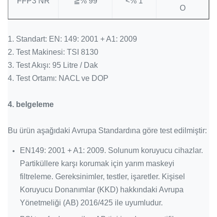
FFP3 NR
≧% 99
<% 1
O
1.
Standart: EN: 149: 2001 + A1: 2009
2.
Test Makinesi: TSI 8130
3.
Test Akışı: 95 Litre / Dak
4.
Test Ortamı: NACL ve DOP
4.
belgeleme
Bu ürün aşağıdaki Avrupa Standardına göre test edilmiştir:
EN149: 2001 + A1: 2009. Solunum koruyucu cihazlar.
Partiküllere karşı korumak için yarım maskeyi
filtreleme.
Gereksinimler, testler, işaretler. Kişisel
Koruyucu Donanımlar (KKD) hakkındaki Avrupa
Yönetmeliği (AB) 2016/425 ile uyumludur.