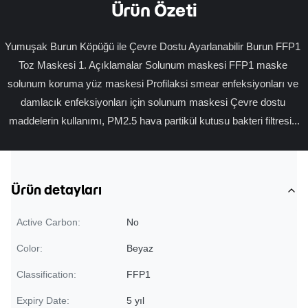
Ürün Özeti
Yumuşak Burun Köpüğü ile Çevre Dostu Ayarlanabilir Burun FFP1 
Toz Maskesi 1. Açıklamalar Solunum maskesi FFP1 maske 
solunum koruma yüz maskesi Profilaksi smear enfeksiyonları ve 
damlacık enfeksiyonları için solunum maskesi Çevre dostu 
maddelerin kullanımı, PM2.5 hava partikül kutusu bakteri filtresi...
Ürün detayları
Active Carbon:
No
Color:
Beyaz
Classification:
FFP1
Expiry Date:
5 yıl