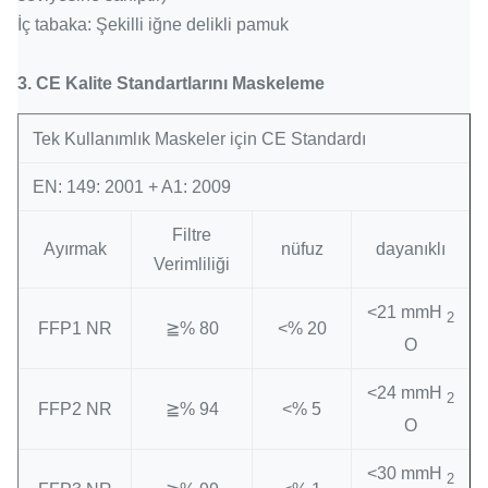
İç tabaka: Şekilli iğne delikli pamuk
3.
CE Kalite Standartlarını Maskeleme
Tek Kullanımlık Maskeler için CE Standardı
EN: 149: 2001 + A1: 2009
Filtre
Ayırmak
nüfuz
dayanıklı
Verimliliği
<21 mmH
2
FFP1 NR
≧% 80
<% 20
O
<24 mmH
2
FFP2 NR
≧% 94
<% 5
O
<30 mmH
2