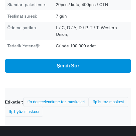
Standart paketleme:
20pcs / kutu, 400pcs / CTN
Teslimat süresi:
7 gün
Ödeme şartları:
L / C, D / A, D / P, T / T, Western
Union,
Tedarik Yeteneği:
Günde 100.000 adet
Şimdi Sor
Etiketler:
ffp derecelendirme toz maskeleri
ffp1s toz maskesi
ffp1 yüz maskesi