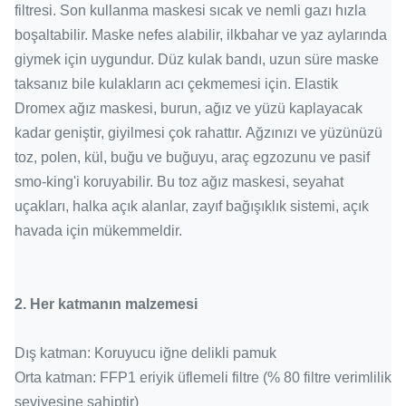
filtresi.
Son kullanma maskesi sıcak ve nemli gazı hızla
boşaltabilir.
Maske nefes alabilir, ilkbahar ve yaz aylarında
giymek için uygundur.
Düz kulak bandı, uzun süre maske
taksanız bile kulakların acı çekmemesi için.
Elastik
Dromex ağız maskesi, burun, ağız ve yüzü kaplayacak
kadar geniştir, giyilmesi çok rahattır.
Ağzınızı ve yüzünüzü
toz, polen, kül, buğu ve buğuyu, araç egzozunu ve pasif
smo-king'i koruyabilir.
Bu toz ağız maskesi, seyahat
uçakları, halka açık alanlar, zayıf bağışıklık sistemi, açık
havada için mükemmeldir.
2.
Her katmanın malzemesi
Dış katman: Koruyucu iğne delikli pamuk
Orta katman: FFP1 eriyik üflemeli filtre (% 80 filtre verimlilik
seviyesine sahiptir)