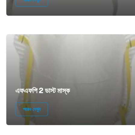
এফএফপি 2 ডাস্ট মাস্ক
আরও দেখুন