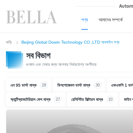
Autom
পণ্য
আমাদের সম্পর্কে
বাড়ি
Beijing Global Dowin Technology CO.,LTD অনলাইন পণ্য
সব বিভাগ
গুণমান এবং সেবার জন্য আপনার নির্ভরযোগ্য অংশীদার
এন 95 ডাস্ট মাস্ক
ডিসপোজেবল ডাস্ট মাস্ক
এফএফপি 1 ডাস্
28
30
অ্যান্টিব্যাকটেরিয়াল ফেস মাস্ক
রেসিপিটর ফিল্টারস মাস্ক
ফাইন ক
27
10