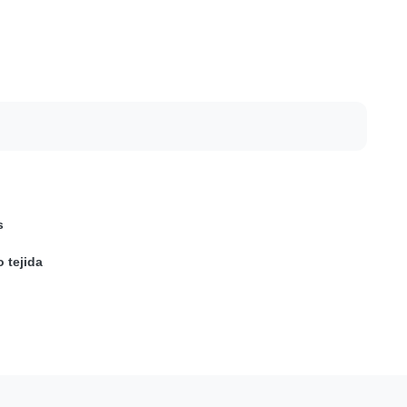
s
o tejida