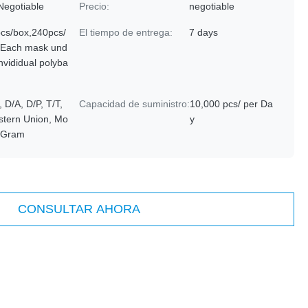
Negotiable
Precio:
negotiable
cs/box,240pcs/
El tiempo de entrega:
7 days
.Each mask und
invididual polyba
, D/A, D/P, T/T,
Capacidad de suministro:
10,000 pcs/ per Da
tern Union, Mo
y
yGram
CONSULTAR AHORA