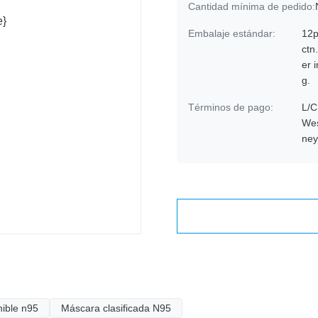
Cantidad mínima de pedido:
Embalaje estándar:
12p
ctn
er 
g.
Términos de pago:
L/C
Wes
ne
ible n95
Máscara clasificada N95