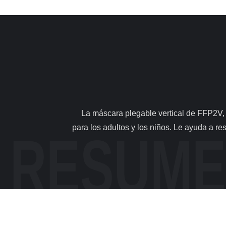
                La máscara plegable vertical de FFP2V, dobla la máscara plana, disponible facial estándar del CE 1 . Descripción [Máscara fácil de la boca] conveniente 
para los adultos y los niños. Le ayuda a res